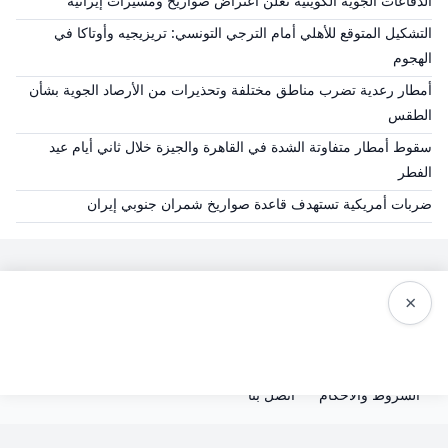
الدفاعات الجوية الكويتية تعلن اعتراض صواريخ ومسيرات إيرانية
التشكيل المتوقع للأهلي أمام الترجي التونسي: تريزيجيه وأوتاكا في
الهجوم
أمطار رعدية تضرب مناطق مختلفة وتحذيرات من الأرصاد الجوية بشأن
الطقس
سقوط أمطار متفاوتة الشدة في القاهرة والجيزة خلال ثاني أيام عيد
الفطر
ضربات أمريكية تستهدف قاعدة صواريخ شمران جنوبي إيران
×
سياسة النشر
من نحن
سياسة الخصوصية
الشروط والاحكام
اتصل بنا
© 2026 صحيفة الخبر - جميع الحقوق محفوظة.